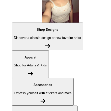
Shop Designs
Discover a classic design or new favorite artist
Apparel
Shop for Adults & Kids
Accessories
Express yourself with stickers and more