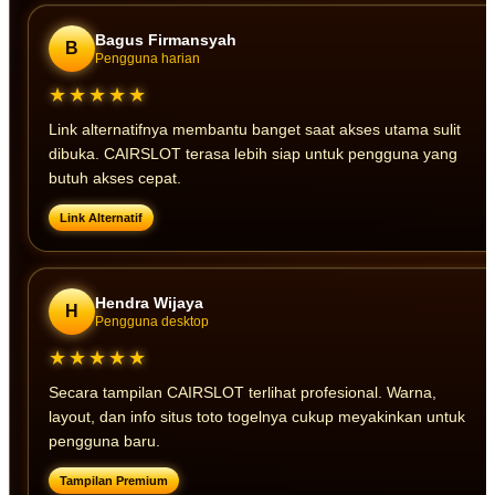
Bagus Firmansyah
B
Pengguna harian
★★★★★
Link alternatifnya membantu banget saat akses utama sulit
dibuka. CAIRSLOT terasa lebih siap untuk pengguna yang
butuh akses cepat.
Link Alternatif
Hendra Wijaya
H
Pengguna desktop
★★★★★
Secara tampilan CAIRSLOT terlihat profesional. Warna,
layout, dan info situs toto togelnya cukup meyakinkan untuk
pengguna baru.
Tampilan Premium