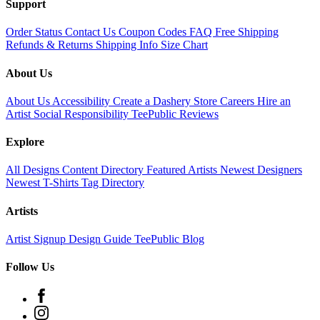
Support
Order Status
Contact Us
Coupon Codes
FAQ
Free Shipping
Refunds & Returns
Shipping Info
Size Chart
About Us
About Us
Accessibility
Create a Dashery Store
Careers
Hire an
Artist
Social Responsibility
TeePublic Reviews
Explore
All Designs
Content Directory
Featured Artists
Newest Designers
Newest T-Shirts
Tag Directory
Artists
Artist Signup
Design Guide
TeePublic Blog
Follow Us