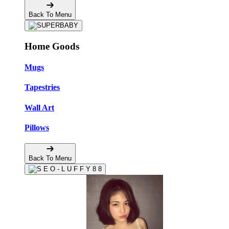
Back To Menu
Home Goods
Mugs
Tapestries
Wall Art
Pillows
Back To Menu