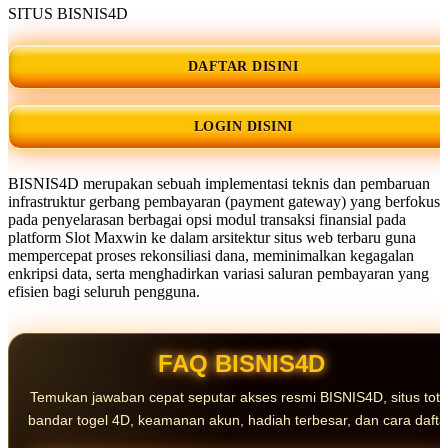
SITUS BISNIS4D
DAFTAR DISINI
LOGIN DISINI
BISNIS4D merupakan sebuah implementasi teknis dan pembaruan
infrastruktur gerbang pembayaran (payment gateway) yang berfokus
pada penyelarasan berbagai opsi modul transaksi finansial pada
platform Slot Maxwin ke dalam arsitektur situs web terbaru guna
mempercepat proses rekonsiliasi dana, meminimalkan kegagalan
enkripsi data, serta menghadirkan variasi saluran pembayaran yang
efisien bagi seluruh pengguna.
FAQ BISNIS4D
Temukan jawaban cepat seputar akses resmi BISNIS4D, situs toto
bandar togel 4D, keamanan akun, hadiah terbesar, dan cara daftar