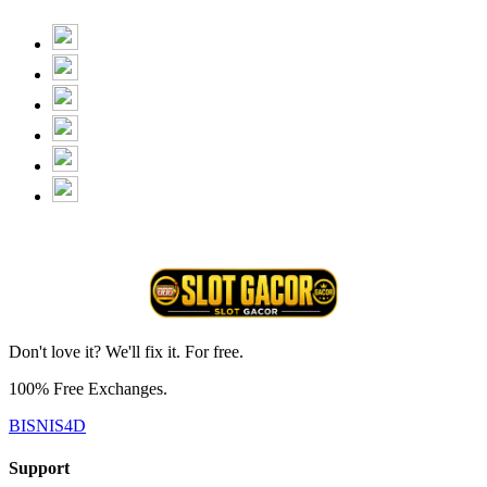
Don't love it? We'll fix it. For free.
100% Free Exchanges.
BISNIS4D
Support