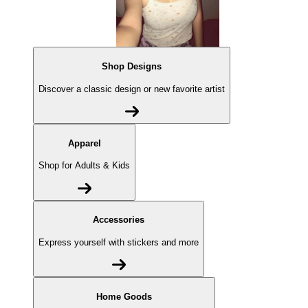
Shop Designs
Discover a classic design or new favorite artist
Apparel
Shop for Adults & Kids
Accessories
Express yourself with stickers and more
Home Goods