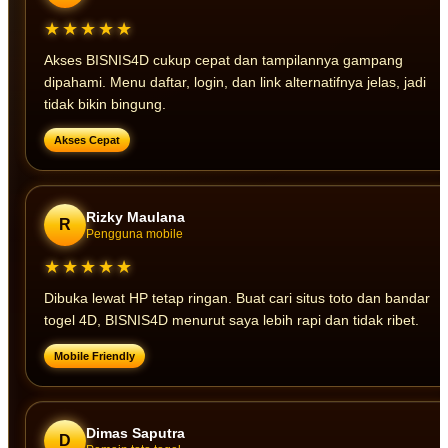
★★★★★
Akses BISNIS4D cukup cepat dan tampilannya gampang
dipahami. Menu daftar, login, dan link alternatifnya jelas, jadi
tidak bikin bingung.
Akses Cepat
Rizky Maulana
R
Pengguna mobile
★★★★★
Dibuka lewat HP tetap ringan. Buat cari situs toto dan bandar
togel 4D, BISNIS4D menurut saya lebih rapi dan tidak ribet.
Mobile Friendly
Dimas Saputra
D