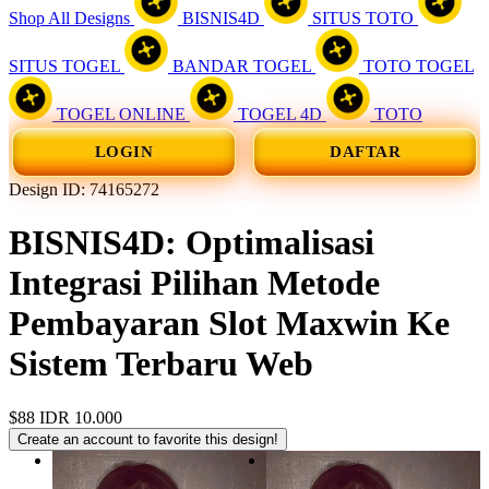
Shop All Designs
BISNIS4D
SITUS TOTO
SITUS TOGEL
BANDAR TOGEL
TOTO TOGEL
TOGEL ONLINE
TOGEL 4D
TOTO
LOGIN
DAFTAR
Design ID: 74165272
BISNIS4D: Optimalisasi
Integrasi Pilihan Metode
Pembayaran Slot Maxwin Ke
Sistem Terbaru Web
$88
IDR 10.000
Create an account to favorite this design!