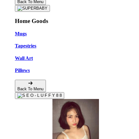
Back To Menu
Home Goods
Mugs
Tapestries
Wall Art
Pillows
Back To Menu