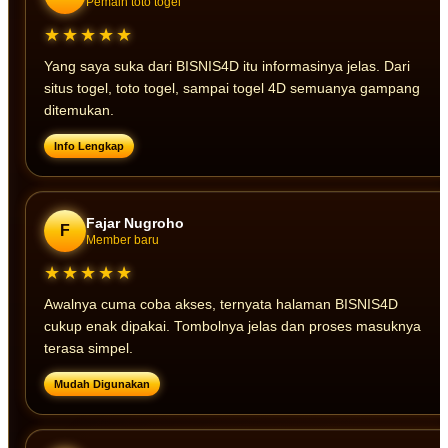
Pemain toto togel
★★★★★
Yang saya suka dari BISNIS4D itu informasinya jelas. Dari
situs togel, toto togel, sampai togel 4D semuanya gampang
ditemukan.
Info Lengkap
Fajar Nugroho
F
Member baru
★★★★★
Awalnya cuma coba akses, ternyata halaman BISNIS4D
cukup enak dipakai. Tombolnya jelas dan proses masuknya
terasa simpel.
Mudah Digunakan