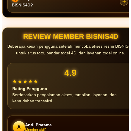
keamanan data pengguna serta transparansi dalam setiap transaksi.
BISNIS4D?
Cukup kunjungi situs resmi, klik tombol daftar, isi formulir dengan
data yang valid, dan akun Anda siap digunakan dalam hitungan
menit.
REVIEW MEMBER BISNIS4D
Beberapa kesan pengguna setelah mencoba akses resmi BISNIS
untuk situs toto, bandar togel 4D, dan layanan togel online.
4.9
★★★★★
Rating Pengguna
Berdasarkan pengalaman akses, tampilan, layanan, dan
kemudahan transaksi.
Andi Pratama
A
Member aktif