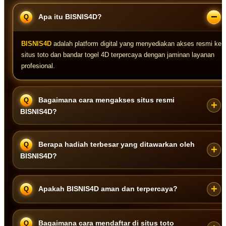
Apa itu BISNIS4D?
BISNIS4D
adalah platform digital yang menyediakan akses resmi ke
situs toto dan bandar togel 4D terpercaya dengan jaminan layanan
profesional.
Bagaimana cara mengakses situs resmi
BISNIS4D?
Akses resmi dapat dilakukan dengan aman melalui link alternatif
Berapa hadiah terbesar yang ditawarkan oleh
terbaru yang terbebas dari blokir internet sehat.
BISNIS4D?
Sebagai bandar togel online terkemuka,
BISNIS4D
menawarkan
Apakah BISNIS4D aman dan terpercaya?
hadiah terbesar untuk tebakan 4D full dibayar x9800 bagi para
pemain toto yang berhasil menang.
Ya.
BISNIS4D
beroperasi sebagai situs toto resmi yang menjamin
Bagaimana cara mendaftar di situs toto