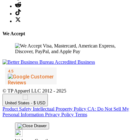
We Accept
© TP Apparel LLC 2012 - 2025
United States - $ USD
Product Safety
Intellectual Property Policy
CA: Do Not Sell My
Personal Information
Privacy Policy
Terms